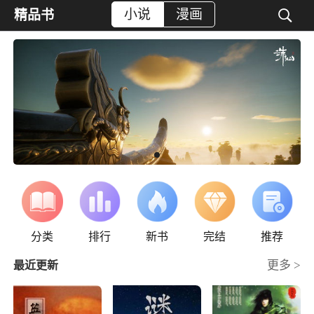
小说
漫画

精品书
分类
排行
新书
完结
推荐
更多 >
最近更新