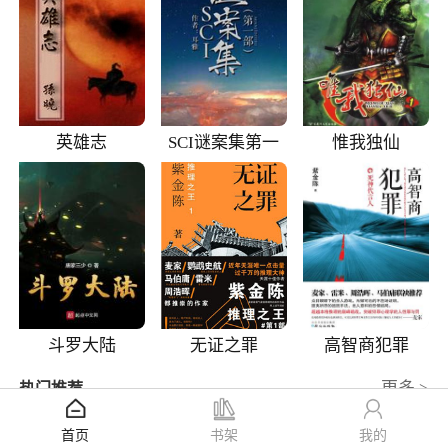
英雄志
SCI谜案集第一
惟我独仙
部
斗罗大陆
无证之罪
高智商犯罪
更多 >
热门推荐
三国志
9.7
首页
书架
我的