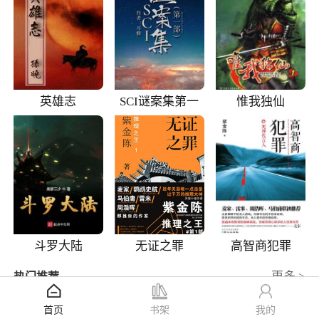
英雄志
SCI谜案集第一
惟我独仙
部
斗罗大陆
无证之罪
高智商犯罪
更多 >
热门推荐
三国志
9.7
首页
书架
我的