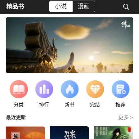
小说
漫画

精品书
分类
排行
新书
完结
推荐
更多 >
最近更新