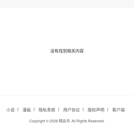
没有找到相关内容
小说
漫画
隐私条款
用户协议
版权声明
客户端
Copyright © 2026 精品书. All Rights Reserved.