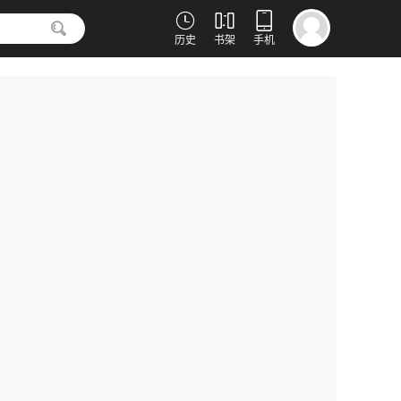




历史
书架
手机