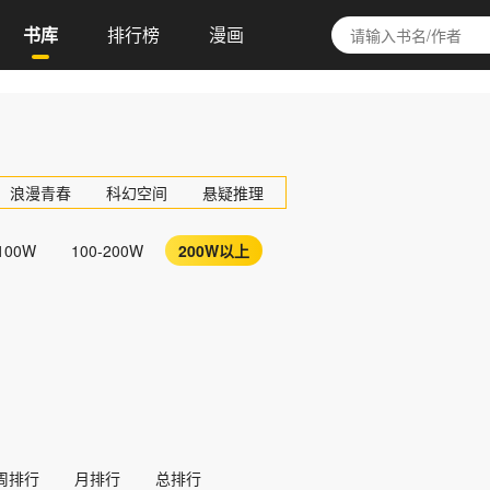
书库
排行榜
漫画
浪漫青春
科幻空间
悬疑推理
100W
100-200W
200W以上
周排行
月排行
总排行