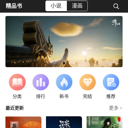
小说
漫画

精品书
分类
排行
新书
完结
推荐
更多 >
最近更新