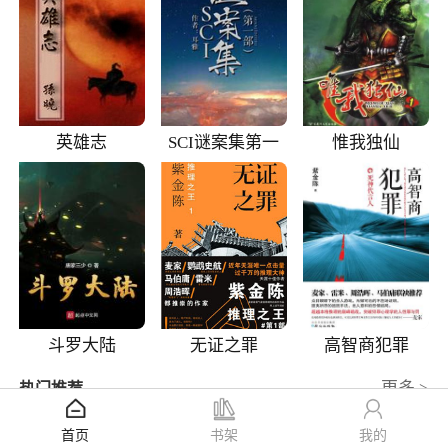
英雄志
SCI谜案集第一
惟我独仙
部
斗罗大陆
无证之罪
高智商犯罪
更多 >
热门推荐
三国志
9.7
首页
书架
我的