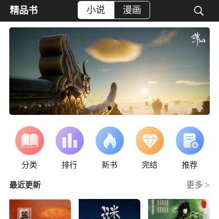
小说
漫画

精品书
分类
排行
新书
完结
推荐
更多 >
最近更新