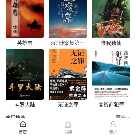
英雄志
SCI谜案集第一
惟我独仙
部
斗罗大陆
无证之罪
高智商犯罪
更多 >
热门推荐
三国志
9.7
首页
书架
我的